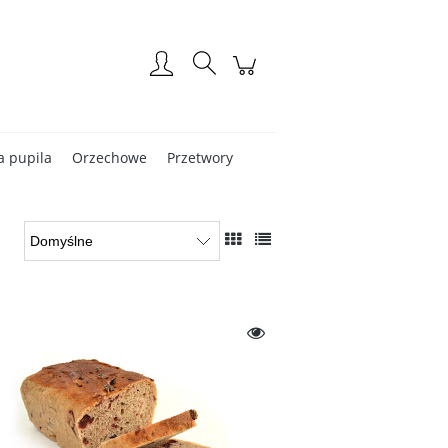
Zarejestruj się
Zaloguj się
a pupila
Orzechowe
Przetwory